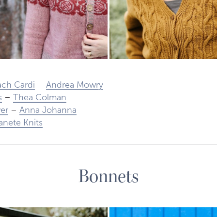
ach Cardi
–
Andrea Mowry
s
–
Thea Colman
er
–
Anna Johanna
anete Knits
Bonnets