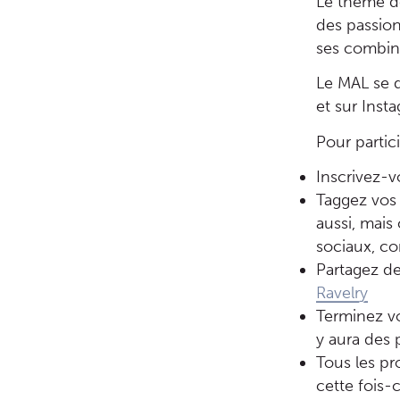
Le thème d
des passion
ses combina
Le MAL se 
et sur Inst
Pour partic
Inscrivez-v
Taggez vos 
aussi, mais 
sociaux, c
Partagez de
Ravelry
Terminez vo
y aura des 
Tous les pr
cette fois-