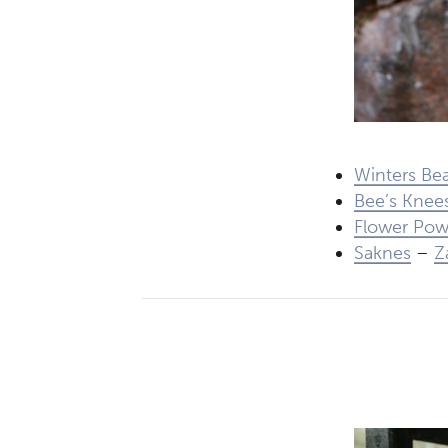
Winters Be
Bee’s Knee
Flower Pow
Saknes
–
Z