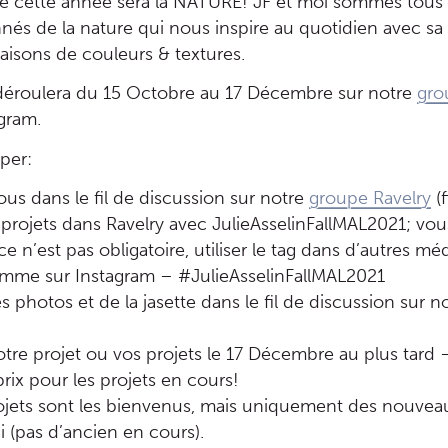
e cette année sera la NATURE! JF et moi sommes tous 
nés de la nature qui nous inspire au quotidien avec sa
isons de couleurs & textures.
déroulera du 15 Octobre au 17 Décembre sur notre
gro
agram.
iper:
ous dans le fil de discussion sur notre
groupe Ravelry
(f
projets dans Ravelry avec JulieAsselinFallMAL2021; vo
ce n’est pas obligatoire, utiliser le tag dans d’autres mé
omme sur Instagram – #JulieAsselinFallMAL2021
s photos et de la jasette dans le fil de discussion sur n
tre projet ou vos projets le 17 Décembre au plus tard –
prix pour les projets en cours!
ojets sont les bienvenus, mais uniquement des nouveau
ci (pas d’ancien en cours).