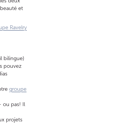
les deux
 beauté et
upe Ravelry
il bilingue)
us pouvez
dias
otre
groupe
 ou pas! Il
x projets