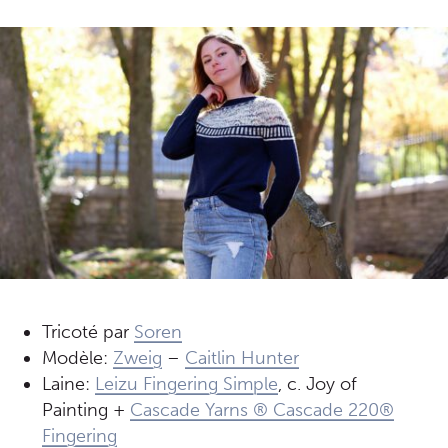
Tricoté par
Soren
Modèle:
Zweig
–
Caitlin Hunter
Laine:
Leizu Fingering Simple
, c. Joy of
Painting +
Cascade Yarns ® Cascade 220®
Fingering