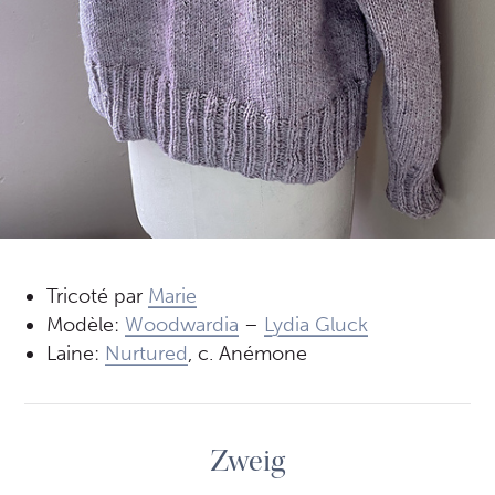
Tricoté par
Marie
Modèle:
Woodwardia
–
Lydia Gluck
Laine:
Nurtured
, c. Anémone
Zweig