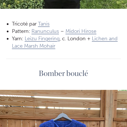
Tricoté par
Tanis
Pattern:
Ranunculus
–
Midori Hirose
Yarn:
Leizu Fingering
, c. London +
Lichen and
Lace Marsh Mohair
Bomber bouclé