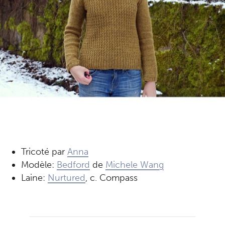
Tricoté par
Anna
Modèle:
Bedford
de
Michele Wang
Laine:
Nurtured
, c. Compass