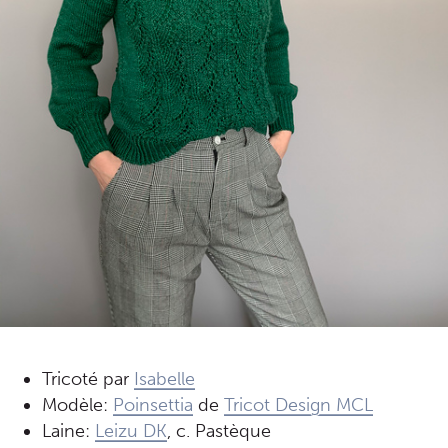
Tricoté par
Isabelle
Modèle:
Poinsettia
de
Tricot Design MCL
Laine:
Leizu DK
, c. Pastèque