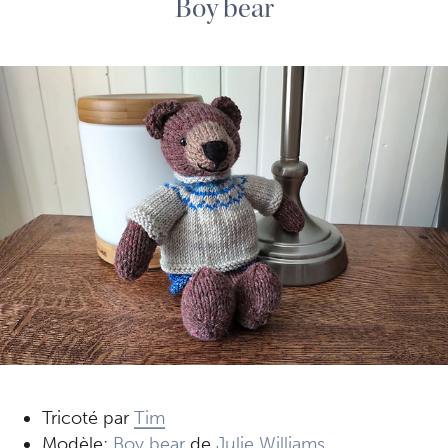
Boy bear
Tricoté par
Tim
Modèle:
Boy bear
de
Julie Williams