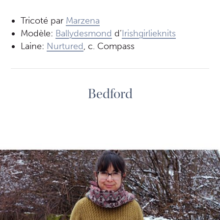
Tricoté par
Marzena
Modèle:
Ballydesmond
d’
Irishgirlieknits
Laine:
Nurtured
, c. Compass
Bedford