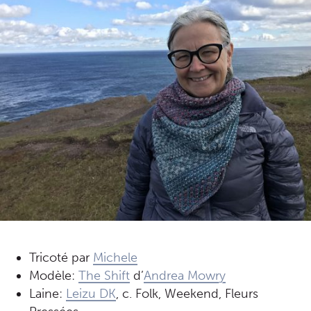
Tricoté par
Michele
Modèle:
The Shift
d’
Andrea Mowry
Laine:
Leizu DK
, c. Folk, Weekend, Fleurs