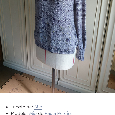
Tricoté par
Mio
Modèle:
Mio
de
Paula Pereira