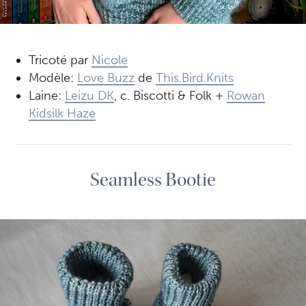
Tricoté par
Nicole
Modèle:
Love Buzz
de
This.Bird.Knits
Laine:
Leizu DK
, c. Biscotti & Folk +
Rowan
Kidsilk Haze
Seamless Bootie